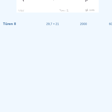
Türen II
29,7 × 21
2000
60