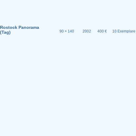
Rostock Panorama
90 × 140
2002
400 €
10 Exemplare
(Tag)