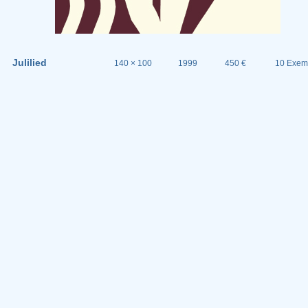
Julilied
140 × 100
1999
450 €
10 Exem