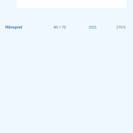
Hörspiel
80 × 70
2011
270 €